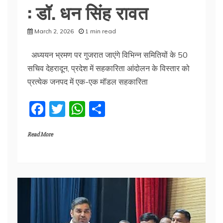
: डॉ. धन सिंह रावत
March 2, 2026
1 min read
अध्ययन भ्रमण पर गुजरात जाएंगे विभिन्न समितियों के 50
सचिव देहरादून, प्रदेश में सहकारिता आंदोलन के विस्तार को
प्रत्येक जनपद में एक-एक मॉडल सहकारिता
F
T
W
S
a
w
h
h
Read More
c
itt
at
ar
e
er
s
e
b
A
o
p
o
p
k