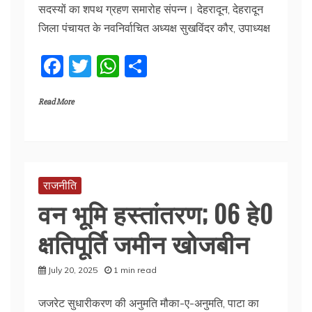
सदस्यों का शपथ ग्रहण समारोह संपन्न। देहरादून, देहरादून
जिला पंचायत के नवनिर्वाचित अध्यक्ष सुखविंदर कौर, उपाध्यक्ष
F
T
W
S
a
w
h
h
Read More
c
itt
at
ar
e
er
s
e
b
A
o
p
राजनीति
o
p
वन भूमि हस्तांतरण; 06 हे0
k
क्षतिपूर्ति जमीन खोजबीन
July 20, 2025
1 min read
जजरेट सुधारीकरण की अनुमति मौका-ए-अनुमति, पाटा का