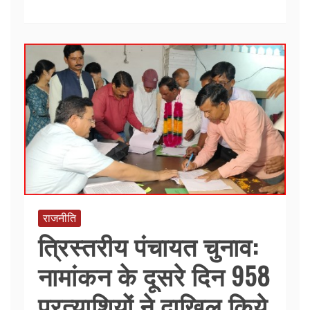
e
er
s
e
b
A
o
p
o
p
k
राजनीति
त्रिस्तरीय पंचायत चुनाव:
नामांकन के दूसरे दिन 958
प्रत्याशियों ने दाखिल किये