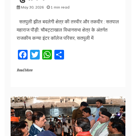
May 30, 2026
1 min read
सतपुली झील बदलेगी क्षेत्र की तस्वीर और तकदीर : सतपाल
महाराज पौड़ी: चौबट्टाखाल विधानसभा क्षेत्र के अंतर्गत
राजकीय कन्या इंटर कॉलेज परिसर, सतपुली में
F
T
W
S
a
w
h
h
Read More
c
itt
at
ar
e
er
s
e
b
A
o
p
o
p
k