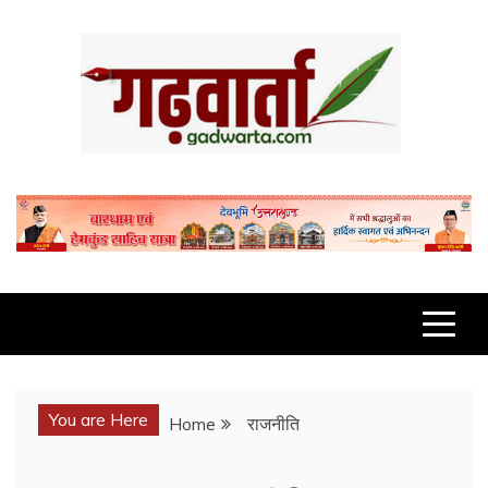
Skip
to
content
GADWARTA.COM
You are Here
Home
राजनीति