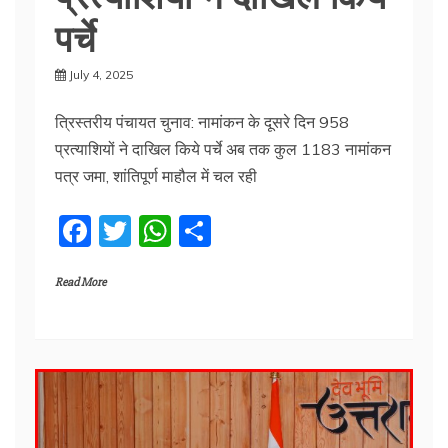
पर्चे
July 4, 2025
त्रिस्तरीय पंचायत चुनाव: नामांकन के दूसरे दिन 958
प्रत्याशियों ने दाखिल किये पर्चे अब तक कुल 1183 नामांकन
पत्र जमा, शांतिपूर्ण माहौल में चल रही
F
T
W
S
a
w
h
h
Read More
c
itt
at
ar
e
er
s
e
b
A
o
p
o
p