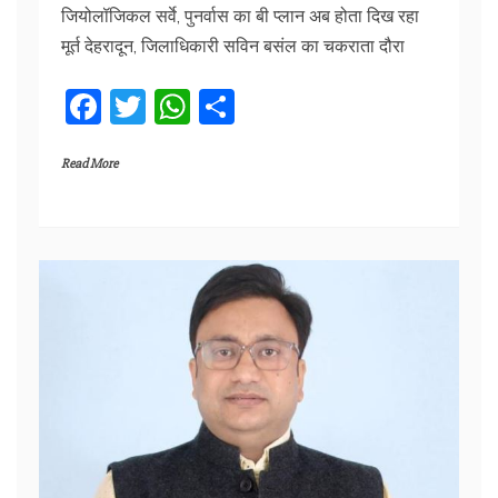
जियोलॉजिकल सर्वे, पुनर्वास का बी प्लान अब होता दिख रहा
मूर्त देहरादून, जिलाधिकारी सविन बसंल का चकराता दौरा
F
T
W
S
a
w
h
h
Read More
c
itt
at
ar
e
er
s
e
b
A
o
p
o
p
k