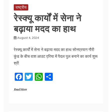
o
p
राष्ट्रीय
k
रेस्क्यू कार्यों में सेना ने
बढ़ाया मदद का हाथ
August 4, 2024
रेस्क्यू कार्यों में सेना ने बढ़ाया मदद का हाथ सोनप्रयाग गौरी
कुंड के बीच वाश आउट एरिया में पैदल पुल बनाने का कार्य शुरू
श्री
F
T
W
S
a
w
h
h
Read More
c
itt
at
ar
e
er
s
e
b
A