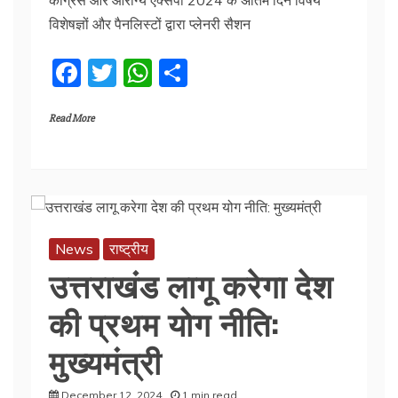
विशेषज्ञों और पैनलिस्टों द्वारा प्लेनरी सैशन
F
T
W
S
a
w
h
h
Read More
c
itt
at
ar
e
er
s
e
b
A
o
p
o
p
News
राष्ट्रीय
k
उत्तराखंड लागू करेगा देश
की प्रथम योग नीति:
मुख्यमंत्री
December 12, 2024
1 min read