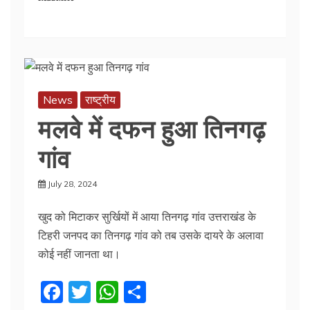
c
itt
at
ar
e
er
s
e
b
A
o
p
o
p
News
राष्ट्रीय
k
मलवे में दफन हुआ तिनगढ़
गांव
July 28, 2024
खुद को मिटाकर सुर्खियों में आया तिनगढ़ गांव उत्तराखंड के
टिहरी जनपद का तिनगढ़ गांव को तब उसके दायरे के अलावा
कोई नहीं जानता था।
F
T
W
S