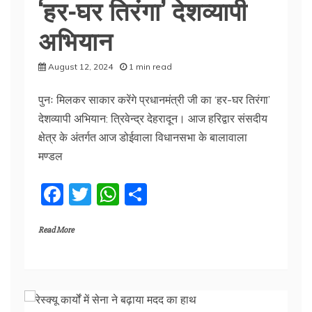
‘हर-घर तिरंगा’ देशव्यापी
अभियान
August 12, 2024
1 min read
पुनः मिलकर साकार करेंगे प्रधानमंत्री जी का ‘हर-घर तिरंगा’
देशव्यापी अभियान: त्रिवेन्द्र देहरादून। आज हरिद्वार संसदीय
क्षेत्र के अंतर्गत आज डोईवाला विधानसभा के बालावाला
मण्डल
F
T
W
S
a
w
h
h
Read More
c
itt
at
ar
e
er
s
e
b
A
o
p