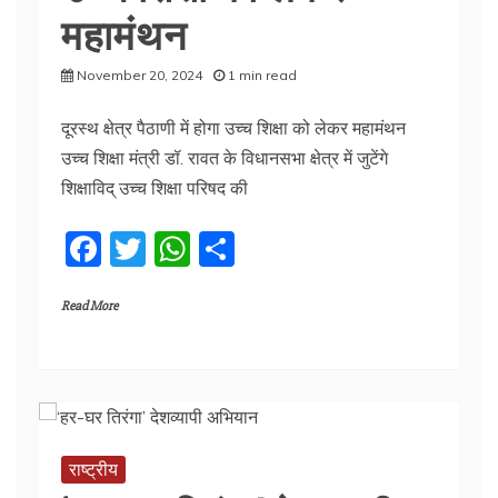
महामंथन
November 20, 2024
1 min read
दूरस्थ क्षेत्र पैठाणी में होगा उच्च शिक्षा को लेकर महामंथन
उच्च शिक्षा मंत्री डॉ. रावत के विधानसभा क्षेत्र में जुटेंगे
शिक्षाविद् उच्च शिक्षा परिषद की
F
T
W
S
a
w
h
h
Read More
c
itt
at
ar
e
er
s
e
b
A
o
p
o
p
राष्ट्रीय
k