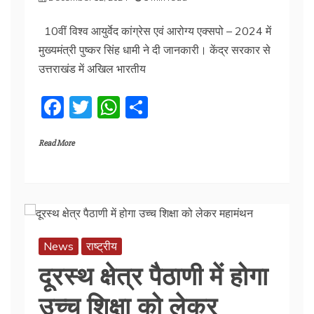
10वीं विश्व आयुर्वेद कांग्रेस एवं आरोग्य एक्सपो – 2024 में
मुख्यमंत्री पुष्कर सिंह धामी ने दी जानकारी। केंद्र सरकार से
उत्तराखंड में अखिल भारतीय
F
T
W
S
a
w
h
h
Read More
c
itt
at
ar
e
er
s
e
b
A
o
p
o
p
News
राष्ट्रीय
k
दूरस्थ क्षेत्र पैठाणी में होगा
उच्च शिक्षा को लेकर