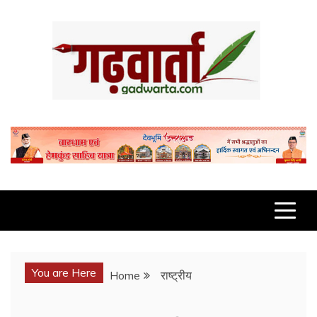
Skip
to
content
GADWARTA.COM
You are Here
Home
राष्ट्रीय