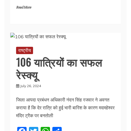
a
w
h
h
Read More
c
itt
at
ar
e
er
s
e
b
A
o
p
o
p
राष्ट्रीय
k
106 यात्रियों का सफल
रेस्क्यू
July 26, 2024
जिला आपदा प्रबंधन अधिकारी नंदन सिंह रजवार ने अवगत
कराया है कि देर रात्रि को हुई भारी बारिश के कारण मदमहेश्वर
मंदिर ट्रैक पर बनतोली