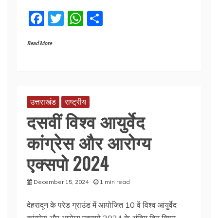
F
T
W
S
a
w
h
h
Read More
c
itt
at
ar
e
er
s
e
b
A
o
p
उत्तराखंड
राष्ट्रीय
o
p
दसवीं विश्व आयुर्वेद
k
कांग्रेस और आरोग्य
एक्सपो 2024
December 15, 2024
1 min read
देहरादून के परेड ग्राउंड में आयोजित 10 वें विश्व आयुर्वेद
कांग्रेस और आरोग्य एक्सपो 2024 के अंतिम दिन विषय