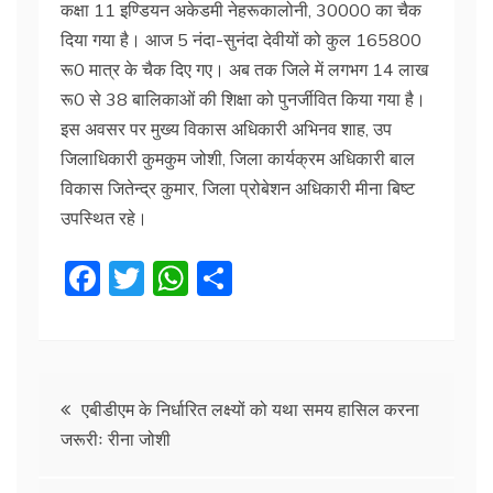
कक्षा 11 इण्डियन अकेडमी नेहरूकालोनी, 30000 का चैक
दिया गया है। आज 5 नंदा-सुनंदा देवीयों को कुल 165800
रू0 मात्र के चैक दिए गए। अब तक जिले में लगभग 14 लाख
रू0 से 38 बालिकाओं की शिक्षा को पुनर्जीवित किया गया है।
इस अवसर पर मुख्य विकास अधिकारी अभिनव शाह, उप
जिलाधिकारी कुमकुम जोशी, जिला कार्यक्रम अधिकारी बाल
विकास जितेन्द्र कुमार, जिला प्रोबेशन अधिकारी मीना बिष्ट
उपस्थित रहे।
F
T
W
S
a
w
h
h
c
itt
at
ar
e
er
s
e
Post
b
A
एबीडीएम के निर्धारित लक्ष्यों को यथा समय हासिल करना
जरूरीः रीना जोशी
o
p
navigation
o
p