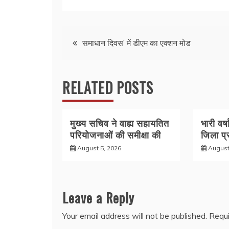
c
itt
at
ar
e
er
s
e
Post
b
A
समाधान दिवस’ में डीएम का एक्शन मोड
o
p
navigation
o
p
RELATED POSTS
k
मुख्य सचिव ने वाह्य सहायतित
भारी वर्
परियोजनाओं की समीक्षा की
जिला प
August 5, 2026
August
Leave a Reply
Your email address will not be published.
Requi