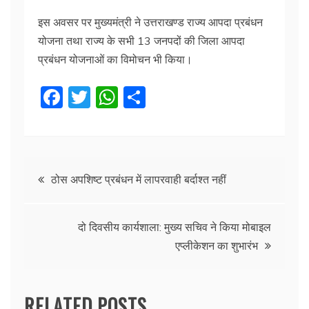
इस अवसर पर मुख्यमंत्री ने उत्तराखण्ड राज्य आपदा प्रबंधन
योजना तथा राज्य के सभी 13 जनपदों की जिला आपदा
प्रबंधन योजनाओं का विमोचन भी किया।
F
T
W
S
a
w
h
h
c
itt
at
ar
e
er
s
e
Post
b
A
ठोस अपशिष्ट प्रबंधन में लापरवाही बर्दाश्त नहीं
o
p
navigation
o
p
दो दिवसीय कार्यशाला: मुख्य सचिव ने किया मोबाइल
k
एप्लीकेशन का शुभारंभ
RELATED POSTS