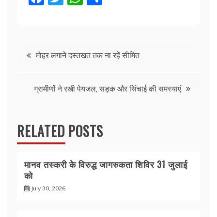
a
w
h
h
c
itt
at
ar
e
er
s
e
Post
b
A
मोहर लगाने दस्तखत तक ना रहें सीमित
o
p
navigation
o
p
ग्रामीणों ने रखी पेयजल, सड़क और सिंचाई की समस्याएं
k
RELATED POSTS
मानव तस्करी के विरुद्ध जागरुकता शिविर 31 जुलाई
को
July 30, 2026