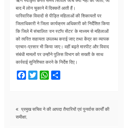
ऋण स्वीकृत करते समय सिविल जांच क्यों नहीं की जाती, जो
बाद में लोन चुकाने में दिक्कतें आती हैं।
पारिवारिक विवादों से पीड़ित महिलाओं की शिकायतों पर
जिलाधिकारी ने जिला कार्यक्रम अधिकारी को निर्देशित किया
कि जिले में संचालित ‘वन स्टॉप सेंटर’ के माध्यम से महिलाओं
को त्वरित सहायता उपलब्ध कराई जाए तथा केंद्र का व्यापक
प्रचार-प्रसार भी किया जाए। वहीं बढ़ते मारपीट और विवाद
संबंधी मामलों पर उन्होंने पुलिस विभाग को सख्ती के साथ
कार्रवाई सुनिश्चित करने के निर्देश दिए।
F
T
W
S
a
w
h
h
c
itt
at
ar
e
er
s
e
Post
b
A
प्रमुख सचिव ने की आपदा तैयारियों एवं पुनर्वास कार्यों की
समीक्षा,
o
p
navigation