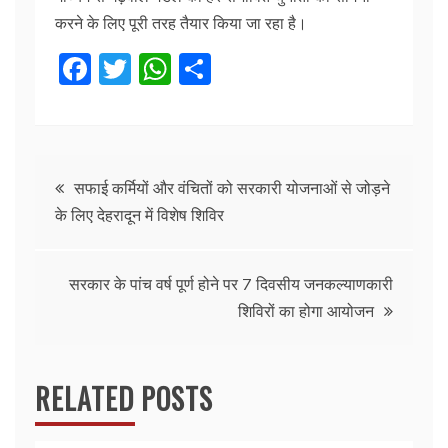
करने के लिए पूरी तरह तैयार किया जा रहा है।
F
T
W
S
a
w
h
h
c
itt
at
ar
e
er
s
e
Post
b
A
सफाई कर्मियों और वंचितों को सरकारी योजनाओं से जोड़ने
के लिए देहरादून में विशेष शिविर
o
p
navigation
o
p
k
सरकार के पांच वर्ष पूर्ण होने पर 7 दिवसीय जनकल्याणकारी
शिविरों का होगा आयोजन
RELATED POSTS