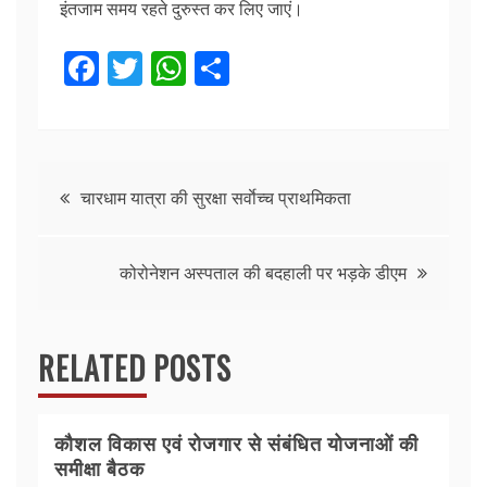
इंतजाम समय रहते दुरुस्त कर लिए जाएं।
F
T
W
S
a
w
h
h
c
itt
at
ar
e
er
s
e
Post
b
A
चारधाम यात्रा की सुरक्षा सर्वाेच्च प्राथमिकता
o
p
navigation
o
p
कोरोनेशन अस्पताल की बदहाली पर भड़के डीएम
k
RELATED POSTS
कौशल विकास एवं रोजगार से संबंधित योजनाओं की
समीक्षा बैठक