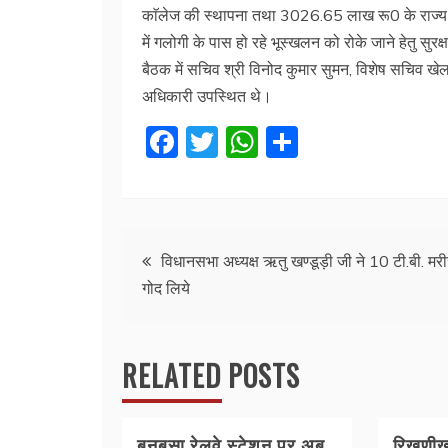
काॅलेज की स्थापना तथा 3026.65 लाख रू0 के राज्य आप
में गलोगी के पास हो रहे भूस्खलन को रोके जाने हेतु सुरक
बैठक में सचिव श्री विनोद कुमार सुमन, विशेष सचिव खेल
अधिकारी उपस्थित थे।
F
T
W
S
a
w
h
h
c
itt
at
ar
e
er
s
e
Post
b
A
विधानसभा अध्यक्ष ऋतु खण्डूड़ी जी ने 10 टी.बी. मर
गोद लिये
o
p
navigation
o
p
k
RELATED POSTS
बनबसा रेलवे स्टेशन पर अब
रिखणीखा