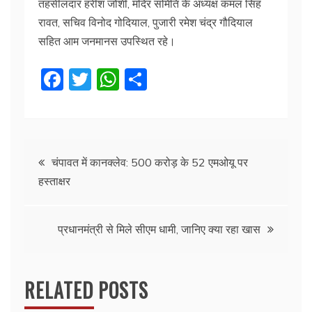
तहसीलदार हरीश जोशी, मंदिर समिति के अध्यक्ष कमल सिंह
रावत, सचिव विनोद गोदियाल, पुजारी रमेश चंद्र गौदियाल
सहित आम जनमानस उपस्थित रहे।
F
T
W
S
a
w
h
h
c
itt
at
ar
e
er
s
e
Post
b
A
चंपावत में कानक्लेव: 500 करोड़ के 52 एमओयू पर
हस्ताक्षर
o
p
navigation
o
p
k
प्रधानमंत्री से मिले सीएम धामी, जानिए क्या रहा खास
RELATED POSTS