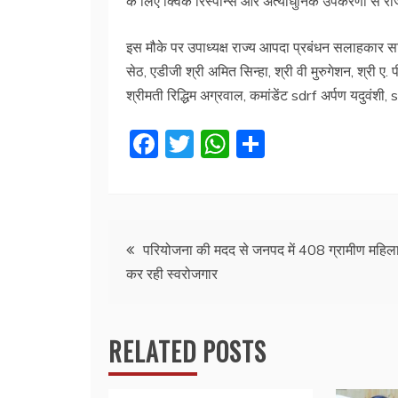
के लिए क्विक रिस्पॉन्स और अत्याधुनिक उपकरणों से राज
इस मौके पर उपाध्यक्ष राज्य आपदा प्रबंधन सलाहकार सम
सेठ, एडीजी श्री अमित सिन्हा, श्री वी मुरुगेशन, श्री 
श्रीमती रिद्धिम अग्रवाल, कमांडेंट sdrf अर्पण यदुवं
F
T
W
S
a
w
h
h
c
itt
at
ar
e
er
s
e
Post
b
A
परियोजना की मदद से जनपद में 408 ग्रामीण महिला
कर रही स्वरोजगार
o
p
navigation
o
p
k
RELATED POSTS