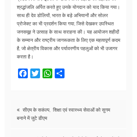
श्रद्धांजलि अर्पित करते हुए उनके योगदान को याद किया गया।
साथ ही देव डोलियों, भारत के बड़े अभियानों और सोलर
प्रोजेक्ट का भी प्रदर्शन किया गया, जिसे देखकर उपस्थित
जनसमूह ने उत्साह के साथ सराहना की। यह आयोजन शहीदों
के सम्मान और राष्ट्रीय जागरूकता के लिए एक महत्वपूर्ण कदम
है, जो क्षेत्रीय विकास और पर्यावरणीय पहलुओं को भी उजागर
करता है।
F
T
W
S
a
w
h
h
c
itt
at
ar
e
er
s
e
Post
b
A
सीएम के सकंल्प, शिक्षा एवं स्वास्थ्य सेवाओं को सुगम
बनाने में जुटे डीएम
o
p
navigation
o
p