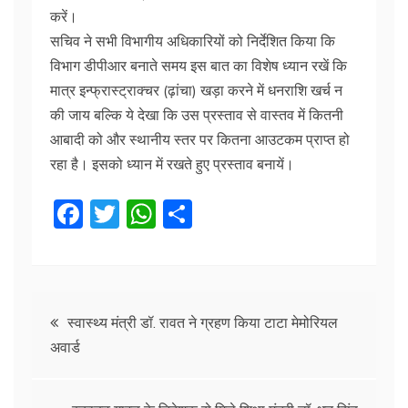
करें।
सचिव ने सभी विभागीय अधिकारियों को निर्देशित किया कि
विभाग डीपीआर बनाते समय इस बात का विशेष ध्यान रखें कि
मात्र इन्फ्रास्ट्राक्चर (ढ़ांचा) खड़ा करने में धनराशि खर्च न
की जाय बल्कि ये देखा कि उस प्रस्ताव से वास्तव में कितनी
आबादी को और स्थानीय स्तर पर कितना आउटकम प्राप्त हो
रहा है। इसको ध्यान में रखते हुए प्रस्ताव बनायें।
F
T
W
S
a
w
h
h
c
itt
at
ar
e
er
s
e
Post
b
A
स्वास्थ्य मंत्री डॉ. रावत ने ग्रहण किया टाटा मेमोरियल
अवार्ड
o
p
navigation
o
p