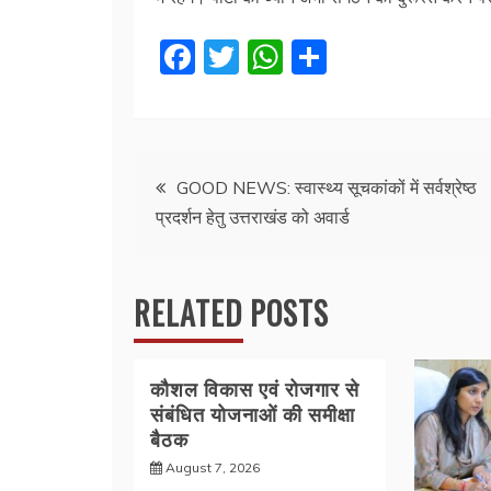
F
T
W
S
a
w
h
h
c
itt
at
ar
e
er
s
e
Post
b
A
GOOD NEWS: स्वास्थ्य सूचकांकों में सर्वश्रेष्ठ
प्रदर्शन हेतु उत्तराखंड को अवार्ड
o
p
navigation
o
p
k
RELATED POSTS
कौशल विकास एवं रोजगार से
संबंधित योजनाओं की समीक्षा
बैठक
August 7, 2026