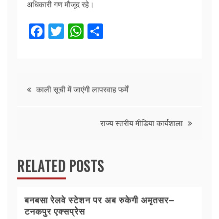
अधिकारी गण मौजूद रहे।
F
T
W
S
a
w
h
h
c
itt
at
ar
e
er
s
e
Post
b
A
काली सूची में जाएंगी लापरवाह फर्में
o
p
navigation
o
p
राज्य स्तरीय मीडिया कार्यशाला
k
RELATED POSTS
बनबसा रेलवे स्टेशन पर अब रुकेगी अमृतसर–
टनकपुर एक्सप्रेस