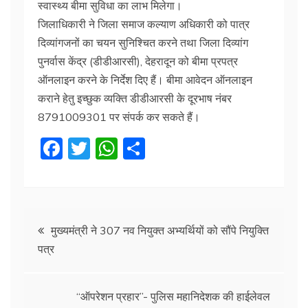
स्वास्थ्य बीमा सुविधा का लाभ मिलेगा।
जिलाधिकारी ने जिला समाज कल्याण अधिकारी को पात्र
दिव्यांगजनों का चयन सुनिश्चित करने तथा जिला दिव्यांग
पुनर्वास केंद्र (डीडीआरसी), देहरादून को बीमा प्रपत्र
ऑनलाइन करने के निर्देश दिए हैं। बीमा आवेदन ऑनलाइन
कराने हेतु इच्छुक व्यक्ति डीडीआरसी के दूरभाष नंबर
8791009301 पर संपर्क कर सकते हैं।
F
T
W
S
a
w
h
h
c
itt
at
ar
e
er
s
e
Post
b
A
मुख्यमंत्री ने 307 नव नियुक्त अभ्यर्थियों को सौंपे नियुक्ति
पत्र
o
p
navigation
o
p
k
“ऑपरेशन प्रहार”- पुलिस महानिदेशक की हाईलेवल