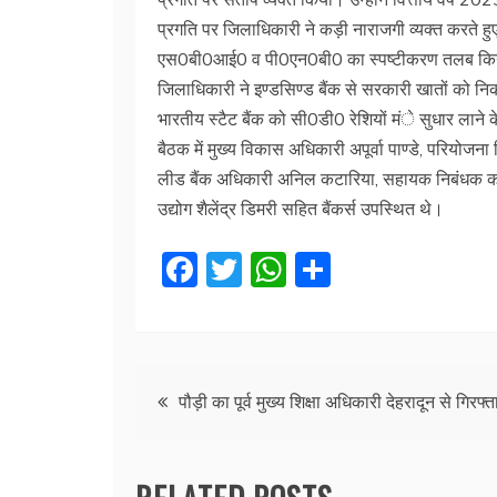
प्रगति पर जिलाधिकारी ने कड़ी नाराजगी व्यक्त करते हुए जि
एस0बी0आई0 व पी0एन0बी0 का स्पष्टीकरण तलब किया है।
जिलाधिकारी ने इण्डसिण्ड बैंक से सरकारी खातों को नि
भारतीय स्टैट बैंक को सी0डी0 रेशियों मंे सुधार लाने के न
बैठक में मुख्य विकास अधिकारी अपूर्वा पाण्डे, परियोज
लीड बैंक अधिकारी अनिल कटारिया, सहायक निबंधक कॉपरे
उद्योग शैलेंद्र डिमरी सहित बैंकर्स उपस्थित थे।
F
T
W
S
a
w
h
h
c
itt
at
ar
e
er
s
e
Post
b
A
पौड़ी का पूर्व मुख्य शिक्षा अधिकारी देहरादून से गिरफ्त
o
p
navigation
o
p