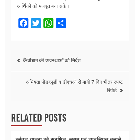
आर्थिकी को मजबूत बना सकें।
F
T
W
S
a
w
h
h
c
itt
at
ar
e
er
s
e
Post
b
A
कैंचीधाम की व्यवस्थाओं को निर्देश
o
p
navigation
o
p
अभियंता पीडब्लूडी व डीएचओ से मांगी 7 दिन भीतर स्पष्ट
k
रिपोर्ट
RELATED POSTS
कांवड़ यात्रा को सुरक्षित, सुगम एवं व्यवस्थित बनाने