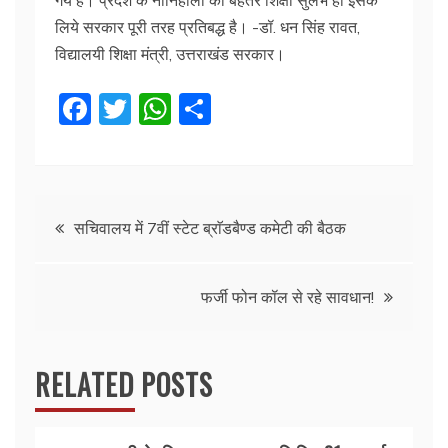
लिये सरकार पूरी तरह प्रतिबद्ध है। -डॉ. धन सिंह रावत,
विद्यालयी शिक्षा मंत्री, उत्तराखंड सरकार।
F
T
W
S
a
w
h
h
c
itt
at
ar
e
er
s
e
Post
b
A
सचिवालय में 7वीं स्टेट ब्राॅडबैण्ड कमेटी की बैठक
o
p
navigation
o
p
फर्जी फोन कॉल से रहे सावधान!
k
RELATED POSTS