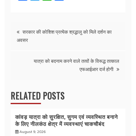
a
w
h
h
c
itt
at
ar
e
er
s
e
Post
b
A
सरकार की कोशिश प्रत्येक श्रद्धालु को मिले दर्शन का
अवसर
o
p
navigation
o
p
k
यात्रा को बदनाम करने वाले तत्वों के विरूद्ध तत्काल
एफआईआर दर्ज होगी
RELATED POSTS
कांवड़ यात्रा को सुरक्षित, सुगम एवं व्यवस्थित बनाने
के लिए नीलकंठ क्षेत्र में व्यवस्थाएं चाकचौबंद
August 9, 2026