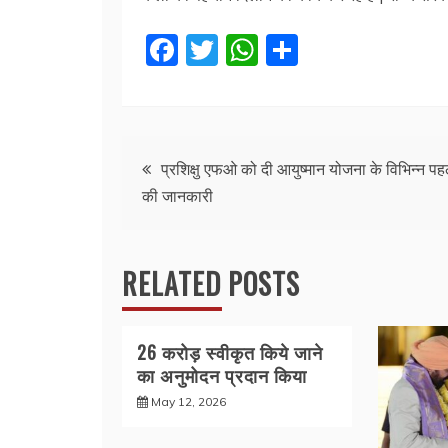
F
T
W
S
a
w
h
h
c
itt
at
ar
e
er
s
e
Post
b
A
प्रशिक्षु एफओ को दी आयुष्मान योजना के विभिन्न पह
की जानकारी
o
p
navigation
o
p
k
RELATED POSTS
26 करोड़ स्वीकृत किये जाने
का अनुमोदन प्रदान किया
May 12, 2026