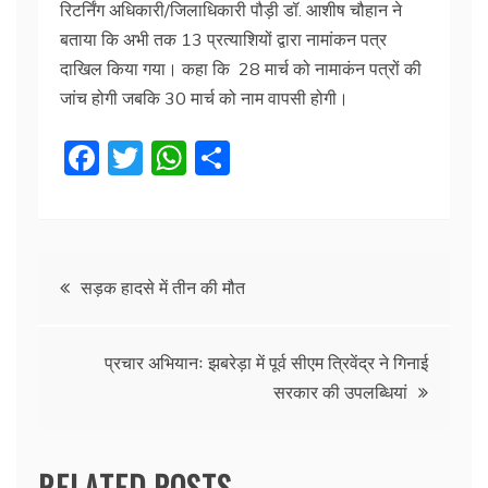
रिटर्निंग अधिकारी/जिलाधिकारी पौड़ी डॉ. आशीष चौहान ने
बताया कि अभी तक 13 प्रत्याशियों द्वारा नामांकन पत्र
दाखिल किया गया। कहा कि 28 मार्च को नामाकंन पत्रों की
जांच होगी जबकि 30 मार्च को नाम वापसी होगी।
F
T
W
S
a
w
h
h
c
itt
at
ar
e
er
s
e
Post
b
A
सड़क हादसे में तीन की मौत
o
p
navigation
o
p
प्रचार अभियानः झबरेड़ा में पूर्व सीएम त्रिवेंद्र ने गिनाई
k
सरकार की उपलब्धियां
RELATED POSTS