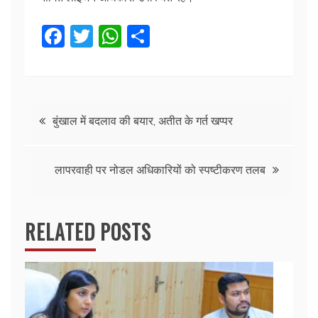
F
T
W
S
a
w
h
h
c
itt
at
ar
e
er
s
e
Post
b
A
बुंखाल में बदलाव की बयार, अतीत के गर्त खप्पर
o
p
navigation
o
p
लापरवाही पर नोडल अधिकारियों को स्पष्टीकरण तलब
k
RELATED POSTS