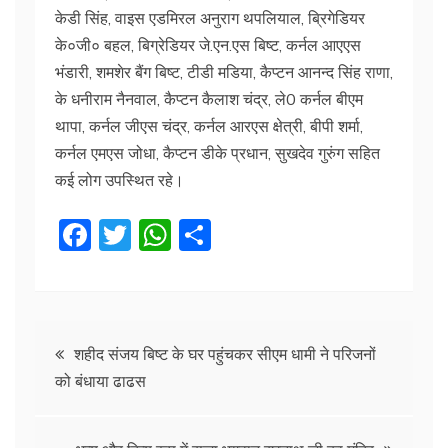
केडी सिंह, वाइस एडमिरल अनुराग थपलियाल, ब्रिगेडियर
के०जी० बहल, बिग्रेडियर जे.एन.एस बिष्ट, कर्नल आएएस
भंडारी, शमशेर बैंग बिष्ट, टीडी मडिया, कैप्टन आनन्द सिंह राणा,
के धनीराम नैनवाल, कैप्टन कैलाश चंद्र, ले0 कर्नल बीएम
थापा, कर्नल जीएस चंद्र, कर्नल आरएस क्षेत्री, बीपी शर्मा,
कर्नल एमएस जोधा, कैप्टन डीके प्रधान, सुखदेव गुरुंग सहित
कई लोग उपस्थित रहे।
F
T
W
S
a
w
h
h
c
itt
at
ar
e
er
s
e
Post
b
A
शहीद संजय बिष्ट के घर पहुंचकर सीएम धामी ने परिजनों
को बंधाया ढाढस
o
p
navigation
o
p