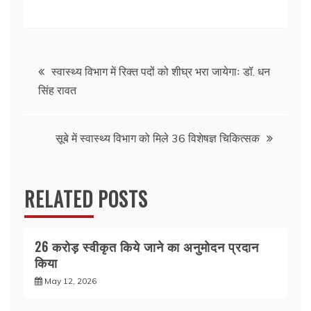
a
w
h
h
c
itt
at
ar
e
er
s
e
Post
b
A
स्वास्थ्य विभाग में रिक्त पदों को शीघ्र भरा जायेगाः डॉ. धन
सिंह रावत
o
p
navigation
o
p
k
सूबे में स्वास्थ्य विभाग को मिले 36 विशेषज्ञ चिकित्सक
RELATED POSTS
26 करोड़ स्वीकृत किये जाने का अनुमोदन प्रदान
किया
May 12, 2026