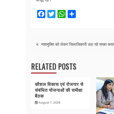
मौजूद रहे।
F
T
W
S
a
w
h
h
c
itt
at
ar
e
er
s
e
Post
b
A
नशामुक्ति को लेकर जिलाधिकारी उठा रहे सख्त कद
o
p
navigation
o
p
RELATED POSTS
k
कौशल विकास एवं रोजगार से
संबंधित योजनाओं की समीक्षा
बैठक
August 7, 2026