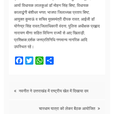
आर्या विधायक लालकुआं डॉ मोहन सिंह बिष्ट, विधायक
कालाढूंगी बंशीधर भगत, भाजपा जिलाध्यक्ष प्रताप बिष्ट,
आयुक्त कुमाऊं व सचिव मुख्यमंत्री दीपक रावत, आईजी डॉ
योगेन्द्र सिंह रावत,जिलाधिकारी वंदना, पुलिस अधीक्षक प्रह्लाद
नारायण मीणा सहित विभिन्न राज्यों से आए खिलाड़ी,
प्रशिक्षक,दर्शक जनप्रतिनिधि गणमान्य नागरिक आदि
उपस्थित रहे।
F
T
W
S
a
w
h
h
c
itt
at
ar
e
er
s
e
Post
b
A
नवनीत ने उत्तराखंड में राष्ट्रीय खेल में दिखाया दम
o
p
navigation
o
p
चारधाम यात्रा को लेकर बैठक आयोजित