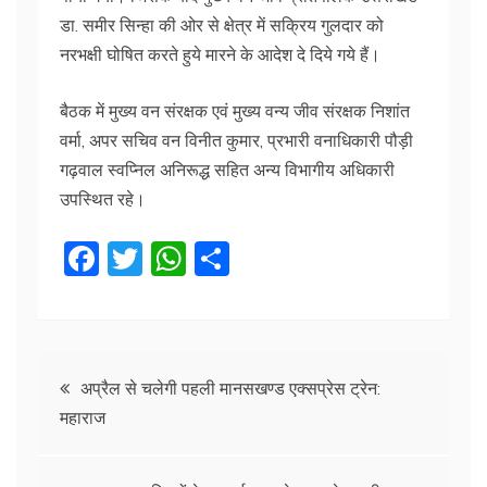
डा. समीर सिन्हा की ओर से क्षेत्र में सक्रिय गुलदार को
नरभक्षी घोषित करते हुये मारने के आदेश दे दिये गये हैं।
बैठक में मुख्य वन संरक्षक एवं मुख्य वन्य जीव संरक्षक निशांत
वर्मा, अपर सचिव वन विनीत कुमार, प्रभारी वनाधिकारी पौड़ी
गढ़वाल स्वप्निल अनिरूद्ध सहित अन्य विभागीय अधिकारी
उपस्थित रहे।
F
T
W
S
a
w
h
h
c
itt
at
ar
e
er
s
e
Post
b
A
अप्रैल से चलेगी पहली मानसखण्ड एक्सप्रेस ट्रेन:
महाराज
o
p
navigation
o
p