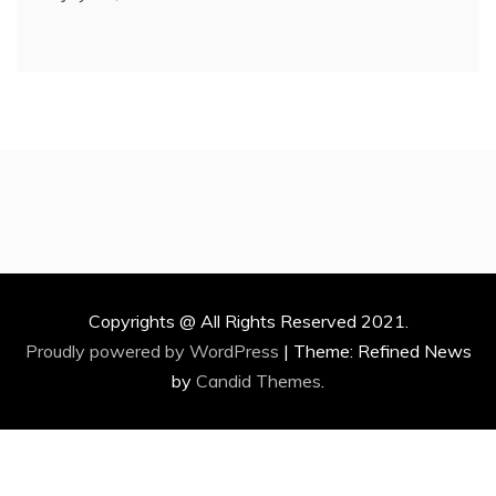
Copyrights @ All Rights Reserved 2021.
Proudly powered by WordPress
|
Theme: Refined News
by
Candid Themes
.