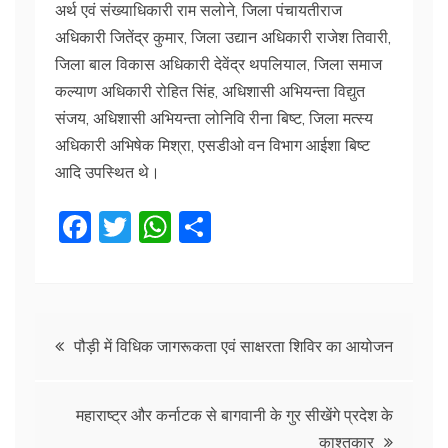
अर्थ एवं संख्याधिकारी राम सलोने, जिला पंचायतीराज
अधिकारी जितेंद्र कुमार, जिला उद्यान अधिकारी राजेश तिवारी,
जिला बाल विकास अधिकारी देवेंद्र थपलियाल, जिला समाज
कल्याण अधिकारी रोहित सिंह, अधिशासी अभियन्ता विद्युत
संजय, अधिशासी अभियन्ता लोनिवि रीना बिष्ट, जिला मत्स्य
अधिकारी अभिषेक मिश्रा, एसडीओ वन विभाग आईशा बिष्ट
आदि उपस्थित थे।
F
T
W
S
a
w
h
h
c
itt
at
ar
e
er
s
e
Post
b
A
पौड़ी में विधिक जागरूकता एवं साक्षरता शिविर का आयोजन
o
p
navigation
o
p
महाराष्ट्र और कर्नाटक से बागवानी के गुर सीखेंगे प्रदेश के
काश्तकार