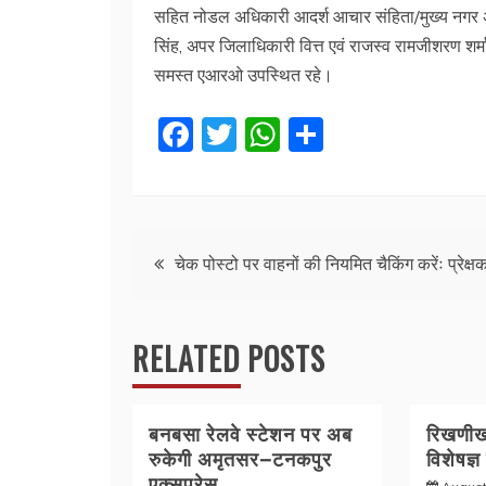
सहित नोडल अधिकारी आदर्श आचार संहिता/मुख्य नगर
सिंह, अपर जिलाधिकारी वित्त एवं राजस्व रामजीशरण शर्म
समस्त एआरओ उपस्थित रहे।
F
T
W
S
a
w
h
h
c
itt
at
ar
e
er
s
e
Post
b
A
चेक पोस्टो पर वाहनों की नियमित चैकिंग करेंः प्रेक्ष
o
p
navigation
o
p
RELATED POSTS
k
बनबसा रेलवे स्टेशन पर अब
रिखणीखा
रुकेगी अमृतसर–टनकपुर
विशेषज्ञ
एक्सप्रेस