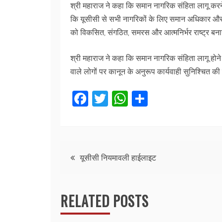
श्री महाराज ने कहा कि समान नागरिक संहिता लागू करने 
कि यूसीसी से सभी नागरिकों के लिए समान अधिकार और दाय
को विकसित, संगठित, समरस और आत्मनिर्भर राष्ट्र बनान
श्री महाराज ने कहा कि समान नागरिक संहिता लागू होने क
वाले लोगों पर कानून के अनुरूप कार्यवाही सुनिश्चित की
F
T
W
S
a
w
h
h
c
itt
at
ar
e
er
s
e
Post
b
A
यूसीसी नियमावली हाईलाइट
o
p
navigation
o
p
RELATED POSTS
k