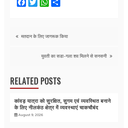
F
T
W
S
a
w
h
h
c
itt
at
ar
e
er
s
e
Post
b
A
मतदान के लिए जागरूक किया
o
p
navigation
o
p
युवती का सडा-गला शव मिलने से सनसनी
k
RELATED POSTS
कांवड़ यात्रा को सुरक्षित, सुगम एवं व्यवस्थित बनाने
के लिए नीलकंठ क्षेत्र में व्यवस्थाएं चाकचौबंद
August 9, 2026