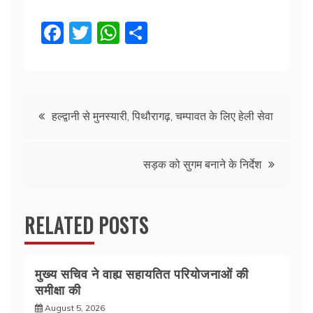
F
T
W
S
a
w
h
h
c
itt
at
ar
e
er
s
e
Post
b
A
हल्द्वानी से मुनस्यारी, पिथौरागढ़, चम्पावत के लिए हेली सेवा
o
p
navigation
o
p
सड़क को सुगम बनाने के निर्देश
k
RELATED POSTS
मुख्य सचिव ने वाह्य सहायतित परियोजनाओं की
समीक्षा की
August 5, 2026