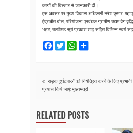
कार्यों की विस्तार से जानकारी दी।
इस अवसर पर मुख्य विकास अधिकारी नरेश कुमार, महाप्र
इंद्रजीत बोस, परियोजना प्रबंधक ग्रामीण उद्यम वेग वृद
भट्ट, ऊखीमठ सूर्य प्रकाश शाह सहित विभिन्न स्वयं स
F
T
W
S
a
w
h
h
c
itt
at
ar
e
er
s
e
Post
b
A
सड़क दुर्घटनाओं को नियंत्रित करने के लिए प्रभावी
प्रयास किये जाएं: मुख्यमंत्री
o
p
navigation
o
p
k
RELATED POSTS