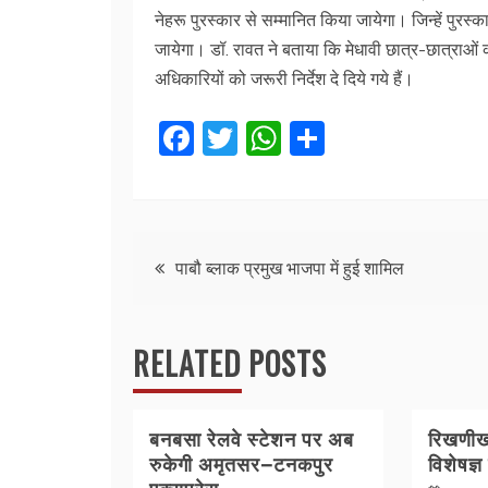
नेहरू पुरस्कार से सम्मानित किया जायेगा। जिन्हें पुर
जायेगा। डॉ. रावत ने बताया कि मेधावी छात्र-छात्राओं 
अधिकारियों को जरूरी निर्देश दे दिये गये हैं।
F
T
W
S
a
w
h
h
c
itt
at
ar
e
er
s
e
Post
b
A
पाबौ ब्लाक प्रमुख भाजपा में हुई शामिल
o
p
navigation
o
p
RELATED POSTS
k
बनबसा रेलवे स्टेशन पर अब
रिखणीखा
रुकेगी अमृतसर–टनकपुर
विशेषज्ञ