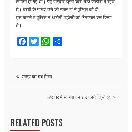
लापता हो गई थी। यह परिवार झुग्गी चारा मंडी जखीरा में रहता
है। बच्ची के गायब होने की खबर मां ने पुलिस को दी।
इस मामले में पुलिस ने आरोपी पड़ोसी को गिरफ्तार कर किया
है।
F
T
W
S
a
w
h
h
c
itt
at
ar
e
er
s
e
Post
b
A
छात्र का शव मिला
o
p
navigation
o
p
हर घर में भाजपा का झंडा लगे: त्रिवेंद्र
k
RELATED POSTS