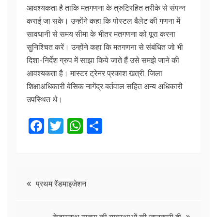
आवश्यकता है ताकि मतगणना के त्रुटिरहित तरीके से संपन्न
कराई जा सके। उन्होंने कहा कि पोस्टल बैलेट की गणना में
सावधानी से समय सीमा के भीतर मतगणना को पूरा करना
सुनिश्चित करें। उन्होंने कहा कि मतगणना से संबंधित जो भी
दिशा-निर्देश ग्रुप में साझा किये जाते हैं उसे समझे जाने की
आवश्यकता है। मास्टर ट्रेनर प्रकाश खत्री, जिला
शिक्षाअधिकारी बेसिक नागेंद्र बर्तवाल सहित अन्य अधिकारी
उपस्थित थे।
F
T
W
S
a
w
h
h
c
itt
at
ar
e
er
s
e
Post
b
A
प्रथम रेंडमाइजेशन
o
p
navigation
केदारनाथ यात्रा की व्यवस्थाओं की जानकारी दी