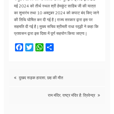
मई 2024 को तीर्थ स्थल श्री हेमकुंट साहिब जी की यात्रा
का शुभारंभ तथा 10 अक्टूबर 2024 को कपाट बंद किए जाने
की तिथि घोषित कर दी गई है | राज्य सरकार द्वारा इस पर
सहमति दी गई है | मुख्य सचिव श्रीमती राधा रतूड़ी ने कहा कि
प्रशासन द्वारा इस दिशा में पूर्ण सहयोग किया जाएगा |
F
T
W
S
a
w
h
h
c
itt
at
ar
e
er
s
e
Post
b
A
दुखद सड़क हादसा, छह की मौत
o
p
navigation
o
p
राम मंदिर, राष्ट्र मंदिर है: त्रिवेन्द्र
k