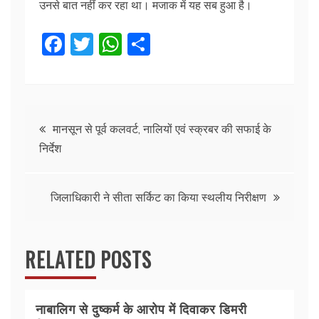
उनसे बात नहीं कर रहा था। मजाक में यह सब हुआ है।
F
T
W
S
a
w
h
h
c
itt
at
ar
e
er
s
e
Post
b
A
मानसून से पूर्व कलवर्ट, नालियों एवं स्क्रबर की सफाई के
निर्देश
o
p
navigation
o
p
k
जिलाधिकारी ने सीता सर्किट का किया स्थलीय निरीक्षण
RELATED POSTS
नाबालिग से दुष्कर्म के आरोप में दिवाकर डिमरी