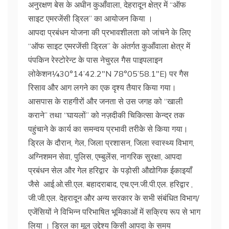
अनुरक्षण बेस के अधीन कुआँवाला, देहरादून क्षेत्र में “ऑफ
साइट एमरजेंसी ड्रिल” का आयोजन किया ।
आपदा प्रबंधन योजना की प्रभावशीलता को जांचने के लिए
“ऑफ साइट एमरजेंसी ड्रिल” के अंतर्गत कुआँवाला क्षेत्र में
पंपकिन रेस्टोरेन्ट के पास नेचुरल गैस पाइपलाइन
लोकेशन
¼
30°14’42.2″N 78°05’58.1″E) पर गैस
रिसाव और आग लगने का एक दृश्‍य तैयार किया गया।
आसपास के राहगीरों और जनता से उस जगह को “खाली
कराने” तथा “घायलों” को नज़दीकी चिकित्‍सा केन्‍द्र तक
पहुंचाने के कार्य का समन्‍वय प्रभावी तरीके से किया गया।
ड्रिल के दौरान, गेल, जिला प्रशासन, जिला स्वास्थ्य विभाग,
अग्निशमन सेवा, पुलिस, एम्बुलेंस, नागरिक सुरक्षा, आपदा
प्रबंधन सेल और गेल हरिद्वार के पड़ोसी औद्योगिक ईकाइयाँ
जैसे आई.ओ.सी.एल. बहादराबाद, एच.एन.जी.पी.एल. हरिद्वार ,
जी.जी.एल. देहरादून और अन्य सरकार के सभी संबंधित विभाग/
एजेंसियों ने विभिन्न परिभाषित भूमिकाओं में सक्रिय रूप से भाग
लिया । ड्रिल का मूल उद्देश्‍य किसी आपदा के समय