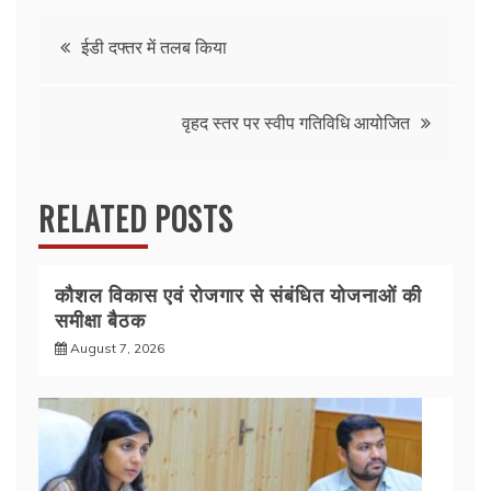
e
er
s
e
Post
b
A
ईडी दफ्तर में तलब किया
o
p
navigation
o
p
वृहद स्तर पर स्वीप गतिविधि आयोजित
k
RELATED POSTS
कौशल विकास एवं रोजगार से संबंधित योजनाओं की
समीक्षा बैठक
August 7, 2026