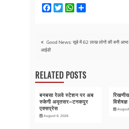
F
T
W
S
a
w
h
h
c
itt
at
ar
e
er
s
e
Post
b
A
Good News: सूबे में 62 लाख लोगों की बनी आभा
आईडी
o
p
navigation
o
p
k
RELATED POSTS
बनबसा रेलवे स्टेशन पर अब
रिखणीखा
रुकेगी अमृतसर–टनकपुर
विशेषज्ञ
एक्सप्रेस
August
August 6, 2026