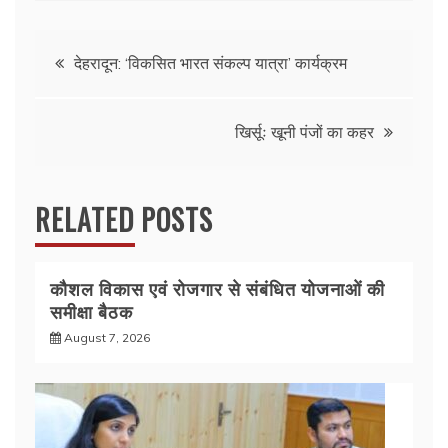
c
itt
at
ar
e
er
s
e
Post
b
A
देहरादून: ‘विकसित भारत संकल्प यात्रा’ कार्यक्रम
o
p
navigation
o
p
खिर्सूः खूनी पंजों का कहर
k
RELATED POSTS
कौशल विकास एवं रोजगार से संबंधित योजनाओं की
समीक्षा बैठक
August 7, 2026