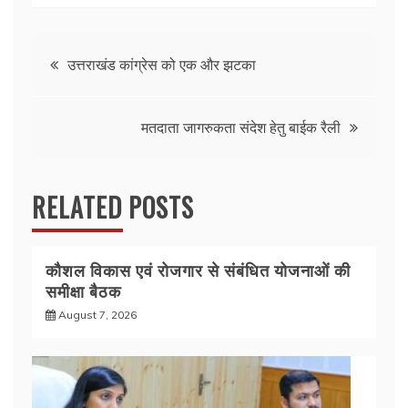
c
itt
at
ar
e
er
s
e
Post
b
A
उत्तराखंड कांग्रेस को एक और झटका
o
p
navigation
o
p
मतदाता जागरुकता संदेश हेतु बाईक रैली
k
RELATED POSTS
कौशल विकास एवं रोजगार से संबंधित योजनाओं की
समीक्षा बैठक
August 7, 2026