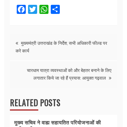
F
T
W
S
a
w
h
h
c
itt
at
ar
e
er
s
e
Post
b
A
मुख्यमंत्री उत्तराखंड के निर्देश, सभी अधिकारी फील्ड पर
करे कार्य
o
p
navigation
o
p
k
चारधाम यात्रा व्यवस्थाओं को और बेहतर बनाने के लिए
लगातार किये जा रहे हैं प्रयास: आयुक्त गढ़वाल
RELATED POSTS
मुख्य सचिव ने वाह्य सहायतित परियोजनाओं की