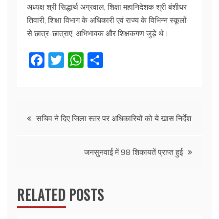
अध्यक्ष श्री सिद्धार्थ अग्रवाल, शिक्षा महानिदेशक श्री बंशीधर
तिवारी, शिक्षा विभाग के अधिकारी एवं राज्य के विभिन्न स्कूलों
से छात्र-छात्राएं, अभिभावक और शिक्षकगण जुड़े थे।
F
T
W
S
a
w
h
h
c
itt
at
ar
e
er
s
e
Post
b
A
सचिव ने दिए जिला स्तर पर अधिकारियों को ये खास निर्देश
o
p
navigation
o
p
जनसुनवाई में 98 शिकायतें प्राप्त हुई
k
RELATED POSTS