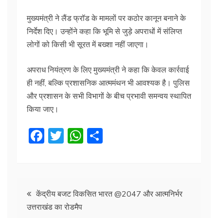
मुख्यमंत्री ने लैंड फ्रॉड के मामलों पर कठोर कानून बनाने के
निर्देश दिए। उन्होंने कहा कि भूमि से जुड़े अपराधों में संलिप्त
लोगों को किसी भी सूरत में बख्शा नहीं जाएगा।
अपराध नियंत्रण के लिए मुख्यमंत्री ने कहा कि केवल कार्रवाई
ही नहीं, बल्कि प्रशासनिक आत्ममंथन भी आवश्यक है। पुलिस
और प्रशासन के सभी विभागों के बीच प्रभावी समन्वय स्थापित
किया जाए।
F
T
W
S
a
w
h
h
c
itt
at
ar
e
er
s
e
Post
b
A
केंद्रीय बजट विकसित भारत @2047 और आत्मनिर्भर
उत्तराखंड का रोडमैप
o
p
navigation