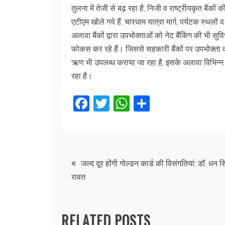
तुलना में तेजी से बढ़ रहा है, निजी व राष्ट्रीयकृत बैंकों क
एटीएम खोले गये हैं, चारधाम यात्रा मार्ग, पर्यटक स्थलों व 
अलावा बैंकों द्वारा उपभोक्ताओं को नेट बैंकिंग की भी स
फोकस कर रहे हैं। जिससे सहकारी बैंकों पर उपभोक्ता क
ऋण भी उपलब्ध कराया जा रहा है, इसके अलावा विभिन्न 
रहा है।
F
T
W
S
a
w
h
h
c
itt
at
ar
e
er
s
e
Post
b
A
जल्द दूर होंगी गोल्डन कार्ड की विसंगतियां: डॉ. धन स
रावत
o
p
navigation
o
p
k
RELATED POSTS