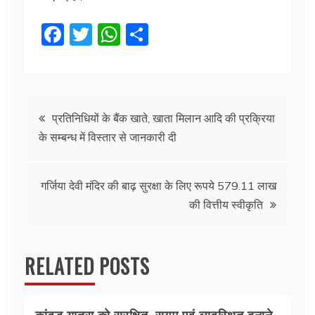
F
T
W
S
a
w
h
h
c
itt
at
ar
e
er
s
e
Post
b
A
प्रतिनिधियों के बैंक खाते, खाता मिलान आदि की प्रक्रिया
के सम्बन्ध में विस्तार से जानकारी दी
o
p
navigation
o
p
k
गर्जिया देवी मंदिर की बाढ़ सुरक्षा के लिए रूपये 579.11 लाख
की वित्तीय स्वीकृति
RELATED POSTS
कांवड़ यात्रा को सुरक्षित, सुगम एवं व्यवस्थित बनाने