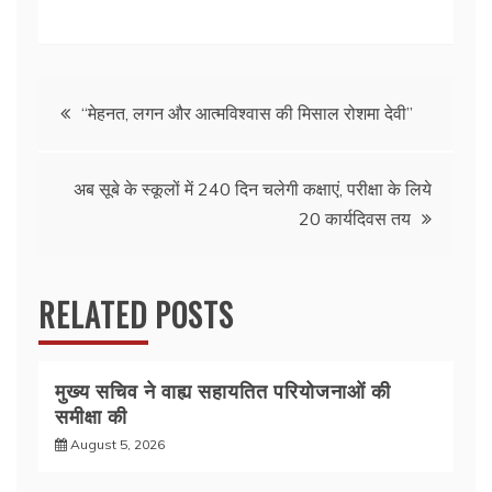
a
w
h
h
c
itt
at
ar
e
er
s
e
Post
b
A
“मेहनत, लगन और आत्मविश्वास की मिसाल रोशमा देवी”
o
p
navigation
o
p
अब सूबे के स्कूलों में 240 दिन चलेगी कक्षाएं, परीक्षा के लिये
k
20 कार्यदिवस तय
RELATED POSTS
मुख्य सचिव ने वाह्य सहायतित परियोजनाओं की
समीक्षा की
August 5, 2026